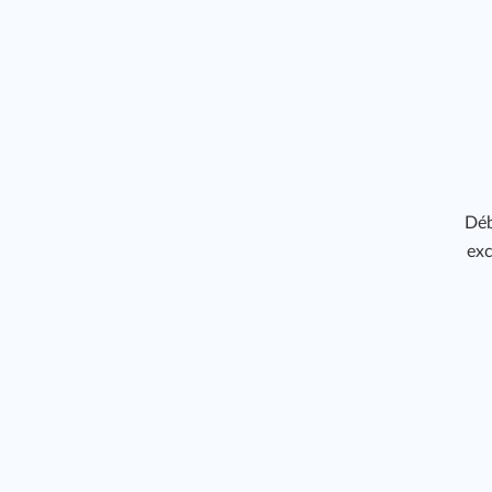
Déb
exc