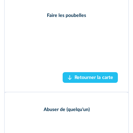
Faire les poubelles
scavenging /dʒ/
Prononciation
Retourner la carte
Retourner la carte
Abuser de (quelqu'un)
to abuse /juː/