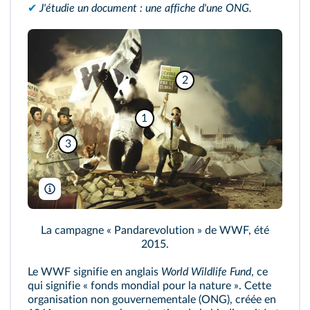
✔
J'étudie un document : une affiche d'une ONG.
2
1
3
P. Gaudoin/C. Lentz/WWF France/DR
La campagne « Pandarevolution » de WWF, été
2015.
Le WWF signifie en anglais
World Wildlife Fund
, ce
qui signifie « fonds mondial pour la nature ». Cette
organisation non gouvernementale (ONG), créée en