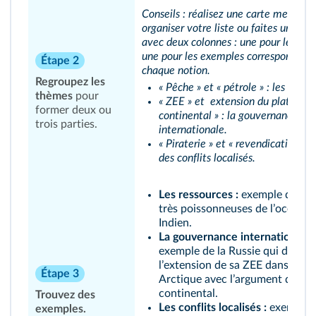
Conseils : réalisez une carte mentale
organiser votre liste ou faites un tabl
avec deux colonnes : une pour les not
une pour les exemples correspondant
Étape 2
chaque notion.
Regroupez les
« Pêche » et « pétrole » : les resso
thèmes
pour
« ZEE » et extension du plateau
former deux ou
continental » : la gouvernance
trois parties.
internationale.
« Piraterie » et « revendication d'îl
des conflits localisés.
Les ressources :
exemple des e
très poissonneuses de lʼocéan
Indien.
La gouvernance internationale 
exemple de la Russie qui dema
lʼextension de sa ZEE dans lʼoc
Étape 3
Arctique avec lʼargument du pl
continental.
Trouvez des
Les conflits localisés :
exemple 
exemples.