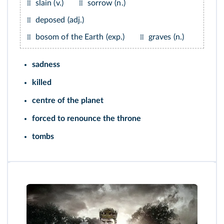
slain (v.)
sorrow (n.)
deposed (adj.)
bosom of the Earth (exp.)
graves (n.)
sadness
killed
centre of the planet
forced to renounce the throne
tombs