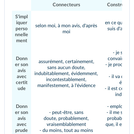
Connecteurs
Construction
S'impl
iquer
en ce qui me 
selon moi, à mon avis, d'après
perso
suis d'avis q
moi
nnelle
qu
ment
- je suis 
Donn
convaincu, c
assurément, certainement,
er son
- je proclame 
sans aucun doute,
avis
qu
indubitablement, évidemment,
avec
- il va de soi
incontestablement,
certit
éviden
manifestement, à l'évidence
ude
- il est certai
indubita
Donn
- emploi du
c
er son
- peut-être, sans
- il me semble
avis
doute, probablement,
probable que,
avec
vraisemblablement
que, il est pos
prude
- du moins, tout au moins
sera