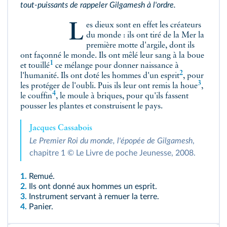
tout-puissants de rappeler Gilgamesh à l'ordre.
Les dieux sont en effet les créateurs
du monde : ils ont tiré de la Mer la
première motte d'argile, dont ils
ont façonné le monde. Ils ont mêlé leur sang à la boue
1
et
touillé
ce mélange pour donner naissance à
2
l'humanité.
Ils ont doté les hommes d'un esprit
, pour
3
les protéger de l'oubli. Puis ils leur ont remis la
houe
,
4
le
couffin
, le moule à briques, pour qu'ils fassent
pousser les plantes et construisent le pays.
Jacques Cassabois
Le Premier Roi du monde, l'épopée de Gilgamesh
,
chapitre 1 © Le Livre de poche Jeunesse, 2008.
1.
Remué.
2.
Ils ont donné aux hommes un esprit.
3.
Instrument servant à remuer la terre.
4.
Panier.