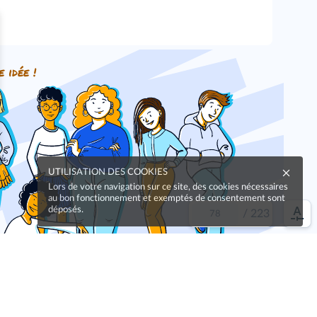
e idée !
UTILISATION DES COOKIES
Lors de votre navigation sur ce site, des cookies nécessaires
au bon fonctionnement et exemptés de consentement sont
déposés.
/
223
Oups, une coquille