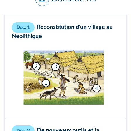
Reconstitution d'un village au
Doc. 1
Néolithique
2
3
1
4
De nouveaux outils et la
Doc. 2