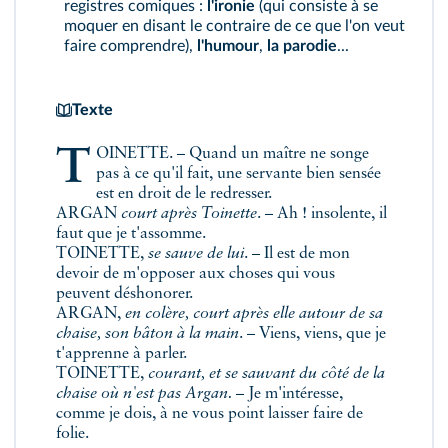
registres comiques :
l'ironie
(qui consiste à se
moquer en disant le contraire de ce que l'on veut
faire comprendre),
l'humour
,
la
parodie
...
Texte
TOINETTE. – Quand un maître ne songe
pas à ce qu'il fait, une servante bien sensée
est en droit de le redresser.
ARGAN
court après Toinette
. – Ah ! insolente, il
faut que je t'assomme.
TOINETTE,
se sauve de lui
. – Il est de mon
devoir de m'opposer aux choses qui vous
peuvent déshonorer.
ARGAN,
en colère, court après elle autour de sa
chaise, son bâton à la main
. – Viens, viens, que je
t'apprenne à parler.
TOINETTE,
courant, et se sauvant du côté de la
chaise où n'est pas Argan.
– Je m'intéresse,
comme je dois, à ne vous point laisser faire de
folie.