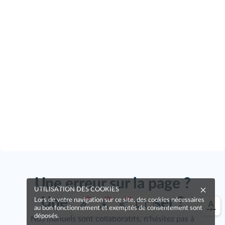
Une erreur sur la page ?
UTILISATION DES COOKIES
Une idée à proposer ?
Lors de votre navigation sur ce site, des cookies nécessaires
au bon fonctionnement et exemptés de consentement sont
déposés.
Nos manuels sont collaboratifs, n'hésitez pas à