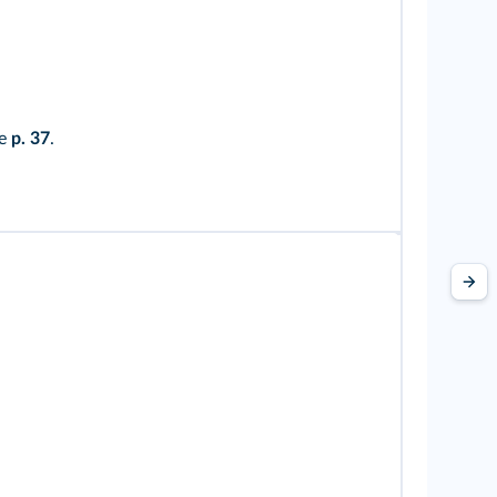
ce
p. 37
.