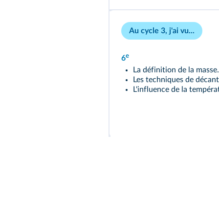
Au cycle 3, j'ai vu...
e
6
La définition de la masse.
Les techniques de décanta
L'influence de la températ