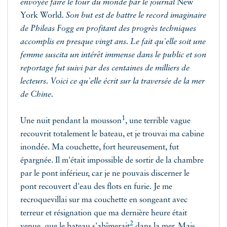
envoyée faire le tour du monde par le journal
New
York World
. Son but est de battre le record imaginaire
de Phileas Fogg en profitant des progrès techniques
accomplis en presque vingt ans. Le fait qu'elle soit une
femme suscita un intérêt immense dans le public et son
reportage fut suivi par des centaines de milliers de
lecteurs. Voici ce qu'elle écrit sur la traversée de la mer
de Chine.
1
Une nuit pendant la
mousson
, une terrible vague
recouvrit totalement le bateau, et je trouvai ma cabine
inondée. Ma couchette, fort heureusement, fut
épargnée. Il m'était impossible de sortir de la chambre
par le pont inférieur, car je ne pouvais discerner le
pont recouvert d'eau des flots en furie. Je me
recroquevillai sur ma couchette en songeant avec
terreur et résignation que ma dernière heure était
2
venue, que le bateau
s'abîmerait
dans la mer. Mais