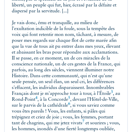
liberté, un peuple qui fut, hier, écrasé par la défaite et
dispersé par la
servitude. [...]
Je vais donc, ému et tranquille, au milieu de
l'exultation indicible de la foule, sous la tempête des
voix qui font retentir mon nom, tâchant, à mesure, de
poser mes regards sur chaque flot de cette marée afin
que la vue de tous ait pu entrer dans mes yeux, élevant
et abaissant les bras pour répondre aux acclamations.
II se passe, en ce moment, un de ces miracles de la
conscience nationale, un de ces gestes de la France, qui
parfois, au long des siècles, viennent illuminer notre
Histoire. Dans cette communauté, qui n'est qu'une
seule pensée, un seul élan, un seul cri, les différences
s'effacent, les individus disparaissent. Innombrables
3
Français dont je m'approche tour à tour, à
l'Étoile
, au
4
5
Rond-Point
, à
la Concorde
, devant l'Hôtel-de-Ville,
6
sur le parvis de
la cathédrale
, si vous saviez comme
vous êtes pareils ! Vous, les enfants, si pâles qui
trépignez et criez de joie ; vous, les femmes, portant
7
tant de chagrins, qui me jetez
vivats
et sourires ; vous,
les hommes, inondés d'une fierté longtemps oubliée,