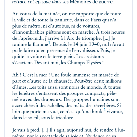
retrace cet épisode dans ses
Mémoires de guerre.
Au cours de la matinée, on me rapporte que de toute
la ville et de toute la banlieue, dans ce Paris qui n'a
plus de métro, ni d'autobus, ni de voitures,
d'innombrables piétons sont en marche. À trois heures
de l'après-midi, j'arrive à l'Arc de triomphe. [...] Je
1
ranime
la flamme
. Depuis le 14 juin 1940, nul n'avait
pu le faire qu'en présence de
l'envahisseur. Puis, je
quitte la voûte et le terre-plein. Les assistants
s'écartent. Devant moi, les Champs-Élysées !
Ah ! C'est la mer ! Une foule immense est massée de
part et d'autre de la chaussée. Peut-être deux millions
d'âmes. Les toits aussi sont noirs de monde. À toutes
les fenêtres s'entassent des groupes compacts, pêle-
mêle avec des drapeaux. Des grappes humaines sont
accrochées à des échelles, des mâts, des réverbères. Si
2
loin que porte ma vue, ce n'est qu'une
houle
vivante,
dans le soleil, sous le tricolore.
Je vais à pied. [...] Il s'agit, aujourd'hui, de rendre à lui-
même, par le spectacle de sa joie et l'évidence de sa