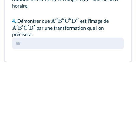
horaire.
′′
′′
′′
′′
A
B
C
D
4.
Démontrer que
est l'image de
′
′
′
′
A
B
C
D
par une transformation que l'on
précisera.