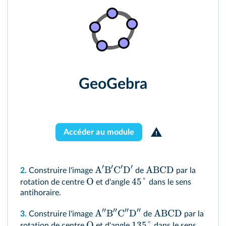
GeoGebra
Accéder au module
′
′
′
′
A
B
C
D
ABCD
2.
Construire l'image
de
par la
O
45°
rotation de centre
et d'angle
dans le sens
antihoraire.
′′
′′
′′
′′
A
B
C
D
ABCD
3.
Construire l'image
de
par la
O
135°
rotation de centre
et d'angle
dans le sens