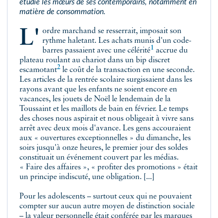
étudie les mœurs de ses contemporains, notamment en
matière de consommation.
L'ordre marchand se resserrait, imposait son
rythme haletant. Les achats munis d'un code-
1
barres passaient avec une
célérité
accrue du
plateau roulant au chariot dans un bip discret
2
escamotant
le coût de la transaction en une seconde.
Les articles de la rentrée scolaire surgissaient dans les
rayons avant que les enfants ne soient encore en
vacances, les jouets de Noël le lendemain de la
Toussaint et les maillots de bain en février. Le temps
des choses nous aspirait et nous obligeait à vivre sans
arrêt avec deux mois d'avance. Les gens accouraient
aux « ouvertures exceptionnelles » du dimanche, les
soirs jusqu'à onze heures, le premier jour des soldes
constituait un événement couvert par les médias.
« Faire des affaires », « profiter des promotions » était
un principe indiscuté, une obligation. [...]
Pour les adolescents – surtout ceux qui ne pouvaient
compter sur aucun autre moyen de distinction sociale
– la valeur personnelle était conférée par les marques