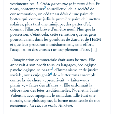
vestimentaires,
L'Oréal parce que je le vaux bien
.
Et
3
4
nous, contempteurs
sourcilleux
de la société de
consommation, on cédait au désir d'une paire de
bottes qui, comme jadis la première paire de lunettes
solaires, plus tard une minijupe, des pattes d'ef,
donnait l'illusion brève d'un être neuf. Plus que la
possession, c'était cela, cette sensation que les gens
poursuivaient dans les gondoles de Zara et de H&M
et que leur procurait immédiatement, sans effort,
l'acquisition des choses : un supplément d'être. [...]
L'imagination commerciale était sans bornes. Elle
annexait à son profit tous les langages, écologique,
5
psychologique,
se parait
d'humanisme et de justice
6
sociale, nous
enjoignait
de « lutter tous ensemble
contre la vie chère », prescrivait : « faites-vous
plaisir », « faites des affaires ». Elle ordonnait la
célébration des fêtes traditionnelles, Noël et la Saint-
Valentin, accompagnait le ramadan. Elle était une
morale, une philosophie, la forme incontestée de nos
existences.
La vie. La vraie. Auchan
.