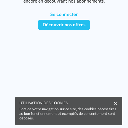
encore en découvrant nos abonnements.
Se connecter
Découvrir nos offres
199
UTILISATION DES COOKIES
251
Lors de votre navigation sur ce site, des cookies nécessaires
au bon fonctionnement et exemptés de consentement sont
déposés.