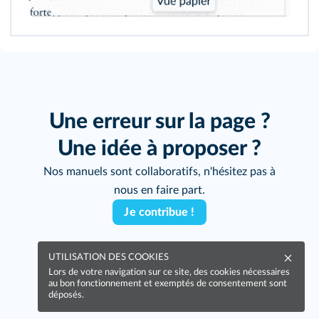
Une erreur sur la page ?
203
Une idée à proposer ?
Nos manuels sont collaboratifs, n'hésitez pas à
207
nous en faire part.
Je contribue !
209
UTILISATION DES COOKIES
Lors de votre navigation sur ce site, des cookies nécessaires
au bon fonctionnement et exemptés de consentement sont
déposés.