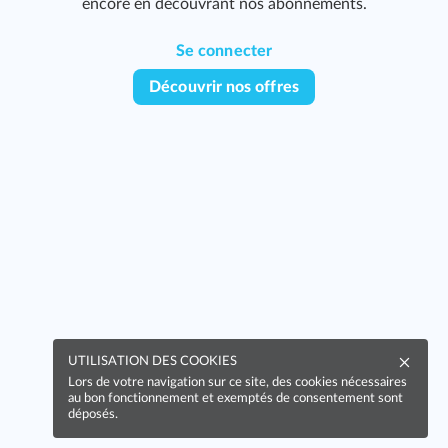
encore en découvrant nos abonnements.
199
Se connecter
Découvrir nos offres
251
UTILISATION DES COOKIES
Lors de votre navigation sur ce site, des cookies nécessaires
au bon fonctionnement et exemptés de consentement sont
déposés.