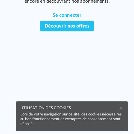
encore en découvrant nos abonnements.
199
Se connecter
Découvrir nos offres
251
UTILISATION DES COOKIES
Lors de votre navigation sur ce site, des cookies nécessaires
au bon fonctionnement et exemptés de consentement sont
déposés.