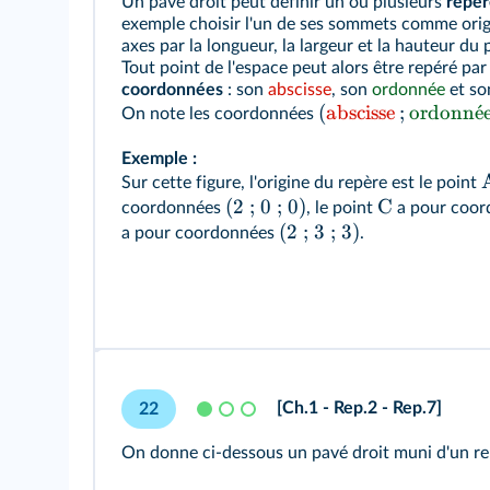
Un pavé droit peut définir un ou plusieurs
repèr
exemple choisir l'un de ses sommets comme origin
axes par la longueur, la largeur et la hauteur du 
Tout point de l'espace peut alors être repéré par
coordonnées
: son
abscisse
, son
ordonnée
et s
(
abscisse
;
ordonn
ˊ
e
On note les coordonnées
Exemple :
Sur cette figure, l'origine du repère est le point
(2 ; 0 ; 0)
C
coordonnées
, le point
a pour coo
(2 ; 3 ; 3)
a pour coordonnées
.
[Ch.1 - Rep.2 - Rep.7]
22
On donne ci-dessous un pavé droit muni d'un re