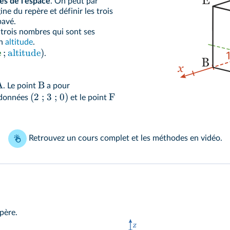
es de l'espace
. On peut par
e du repère et définir les trois
pavé.
 trois nombres qui sont ses
on
altitude
.
e
;
altitude
)
.
A
B
. Le point
a pour
(2 ; 3 ; 0)
F
rdonnées
et le point
Retrouvez
un cours complet
et
les méthodes en vidéo
.
père.