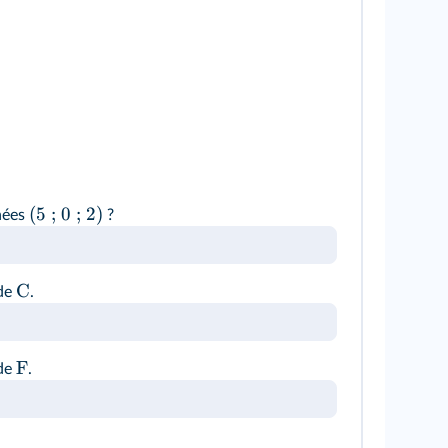
(5 ; 0 ; 2)
nées
?
C
 de
.
F
 de
.