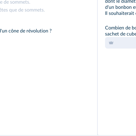
dont le diamèt
ue de sommets.
d'un bonbon e
arêtes que de sommets.
Il souhaiterai
Combien de bon
'un cône de révolution ?
sachet de cub