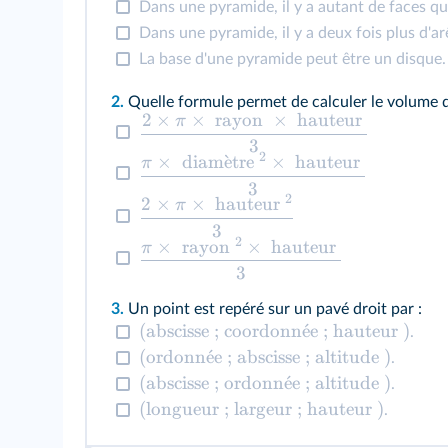
Dans une pyramide, il y a autant de faces q
Dans une pyramide, il y a deux fois plus d'
La base d'une pyramide peut être un disque.
2.
Quelle formule permet de calculer le volume d
2
×
×
rayon
×
hauteur
π
3
2
×
diam
ˋ
e
tre
×
hauteur
π
3
2
2
×
×
hauteur
π
3
2
×
rayon
×
hauteur
π
3
3.
Un point est repéré sur un pavé droit par :
(abscisse ; coordonn
ˊ
e
e ; hauteur )
.
(ordonn
ˊ
e
e ; abscisse ; altitude )
.
(abscisse ; ordonn
ˊ
e
e ; altitude )
.
(longueur ; largeur ; hauteur )
.