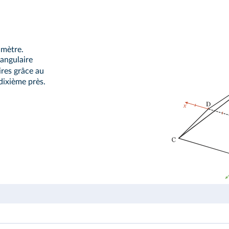
imètre.
angulaire
res grâce au
dixième près.