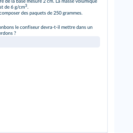
re de la base mesure 2 cm. La masse volumique
3
st de 6 g/cm
.
t composer des paquets de 250 grammes.
bons le confiseur devra-t-il mettre dans un
erdons ?