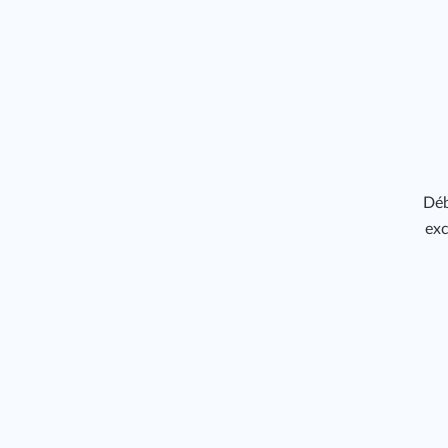
Déb
exc