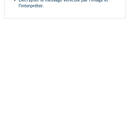
Décrypter le message véhiculé par l'image et
l'interpréter.