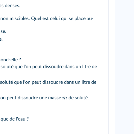
liquides ne sont pas denses.
on miscibles. Quel est celui qui se place au-
 moins dense.
ense.
pond-elle ?
m
e dans lequel on peut dissoudre une masse
de soluté.
que de l'eau ?