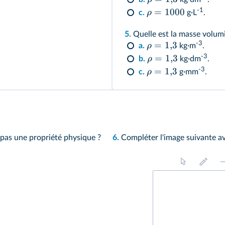
=
1000
-1
ρ
c.
g·L
.
5.
Quelle est la masse volumiq
=
1
,
3
-3
ρ
a.
kg·m
.
=
1
,
3
-3
ρ
b.
kg·dm
.
=
1
,
3
-3
ρ
c.
g·mm
.
t pas une propriété physique ?
6.
Compléter l'image suivante av