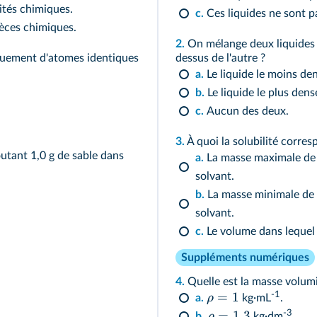
ités chimiques.
c.
Ces 
èces chimiques.
2.
On mélange deux liquides n
iquement d'atomes identiques
dessus de l'autre ?
a.
Le liquide le
b.
Le liquide le plus d
c.
Aucun des deux.
3.
À quoi la solubilité corres
utant 1,0 g de sable dans
a.
La masse maximale de soluté que l'on peut dissoudre dans un litre de
solvant.
b.
La masse minimale de soluté que l'on peut dissoudre dans un litre de
solvant.
c.
Le volum
Suppléments numériques
4.
Quelle est la masse volumi
=
1
-1
ρ
a.
kg·mL
.
=
1
,
3
-3
ρ
b.
kg·dm
.