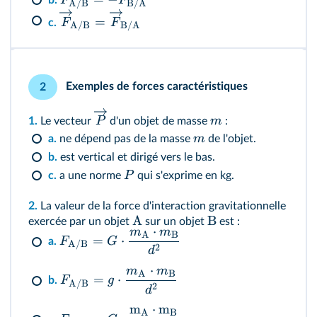
F
F
b.
A
/
B
B
/
A
=
F
F
c.
A
/
B
B
/
A
Exemples de forces caractéristiques
2
P
m
1.
Le vecteur
d'un objet de masse
:
m
a.
ne dépend pas de la masse
de l'objet.
b.
est vertical et dirigé vers le bas.
P
c.
a une norme
qui s'exprime en kg.
2.
La valeur de la force d'interaction gravitationnelle
A
B
exercée par un objet
sur un objet
est :
⋅
m
m
A
B
=
⋅
F
G
a.
A
/
B
2
d
⋅
m
m
A
B
=
⋅
F
g
b.
A
/
B
2
d
m
⋅
m
A
B