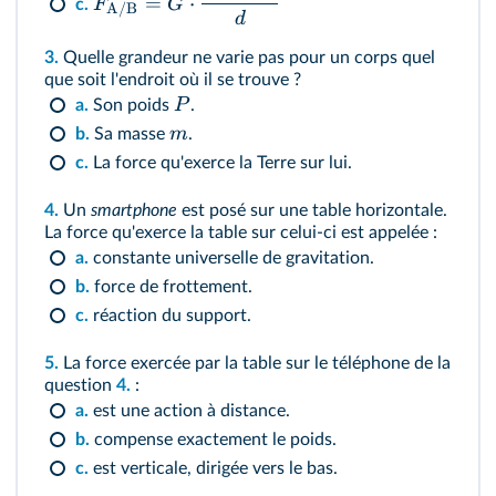
=
⋅
F
G
c.
A
/
B
d
3.
Quelle grandeur ne varie pas pour un corps quel
que soit l'endroit où il se trouve ?
P
a.
Son poids
.
m
b.
Sa masse
.
c.
La force qu'exerce la Terre sur lui.
4.
Un
smartphone
est posé sur une table horizontale.
La force qu'exerce la table sur celui-ci est appelée :
a.
constante universelle de gravitation.
b.
force de frottement.
c.
réaction du support.
5.
La force exercée par la table sur le téléphone de la
question
4.
:
a.
est une action à distance.
b.
compense exactement le poids.
c.
est verticale, dirigée vers le bas.