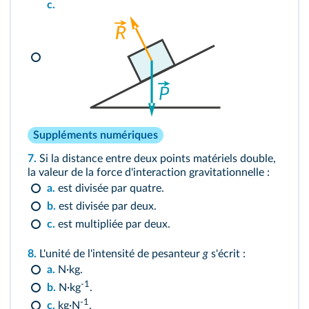
c.
Suppléments numériques
7.
Si la distance entre deux points matériels double,
la valeur de la force d'interaction gravitationnelle :
a.
est divisée par quatre.
b.
est divisée par deux.
c.
est multipliée par deux.
8.
L'unité de l'intensité de pesanteur
g
s'écrit :
a.
N·kg.
-1
b.
N·kg
.
-1
c.
kg·N
.