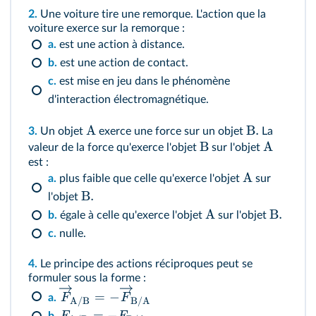
2.
Une voiture tire une remorque. L'action que la
voiture exerce sur la remorque :
a.
est une action à distance.
b.
est une action de contact.
c.
est mise en jeu dans le phénomène
d'interaction électromagnétique.
A
B.
3.
Un objet
exerce une force sur un objet
La
B
A
valeur de la force qu'exerce l'objet
sur l'objet
est :
A
a.
plus faible que celle qu'exerce l'objet
sur
B.
l'objet
A
B.
b.
égale à celle qu'exerce l'objet
sur l'objet
c.
nulle.
4.
Le principe des actions réciproques peut se
formuler sous la forme :
=
−
F
F
a.
A
/
B
B
/
A
=
−