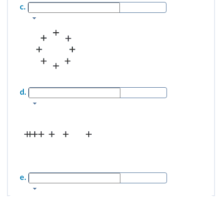
c.
d.
e.