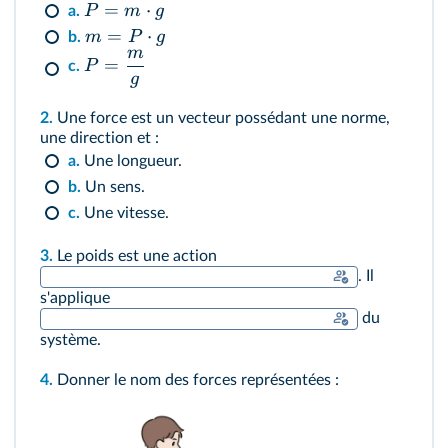
=
⋅
P
m
g
a.
=
⋅
m
P
g
b.
m
=
P
c.
g
2.
Une force est un vecteur possédant une norme,
une direction et :
a.
Une longueur.
b.
Un sens.
c.
Une vitesse.
3.
Le poids est une action
. Il
s'applique
du
système.
4.
Donner le nom des forces représentées :