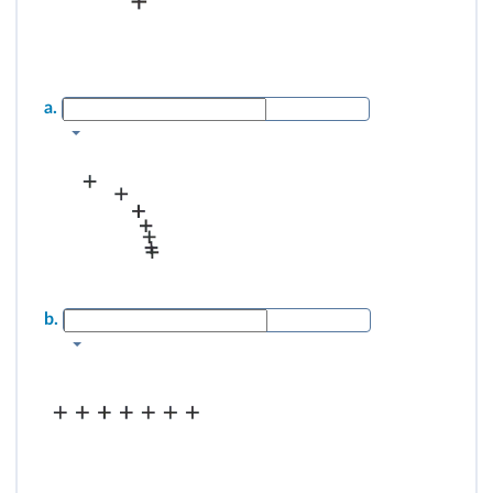
a.
b.