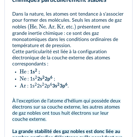
chimiques particulièrement stables
Dans la nature, les atomes ont tendance à s'associer
pour former des molécules. Seuls les atomes de gaz
(
He
Ne
Ar
Kr
)
nobles
,
,
,
, etc.
présentent une
grande inertie chimique : ce sont des gaz
monoatomiques dans les conditions ordinaires de
température et de pression.
Cette particularité est liée à la configuration
électronique de la couche externe des atomes
correspondants :
2
He
:
1s
;
2
2
6
Ne
: 1s
2s
2p
;
2
2
6
2
6
Ar
: 1s
2s
2p
3s
3p
.
À l'exception de l'atome d'hélium qui possède deux
électrons sur sa couche externe, les autres atomes
de gaz nobles ont tous huit électrons sur leur
couche externe.
La grande stabilité des gaz nobles est donc liée au