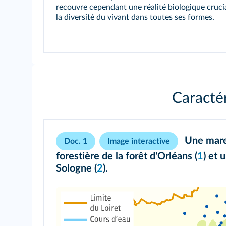
recouvre cependant une réalité biologique crucia
la diversité du vivant dans toutes ses formes.
Caractér
Une mare
Doc. 1
Image interactive
forestière de la forêt d'Orléans (
1
) et 
Sologne (
2
).