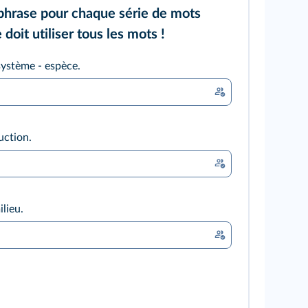
phrase pour chaque série de mots
doit utiliser tous les mots !
osystème - espèce.
uction.
lieu.