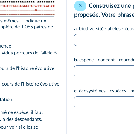
Construisez une 
3
proposée. Votre phrase 
les mêmes, _ indique un
mplète de 1 065 paires de
a.
biodiversité - allèles - éc
uence :
vidus porteurs de l'allèle B
b.
espèce - concept - reprod
rs de l'histoire évolutive
ours de l'histoire évolutive
c.
écosystèmes - espèces - mi
tation.
 même espèce, il faut :
 y a des descendants.
ur voir si elles se