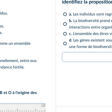
identifiez la propositio
idus.
a.
Les individus sont reg
b.
La biodiversité prend e
es.
interactions entre organ
s.
c.
L'ensemble des êtres v
d.
Les gènes existent sous
comme un ensemble
une forme de biodiversit
nellement, entre eux.
dance fertile.
B et O à l'origine des