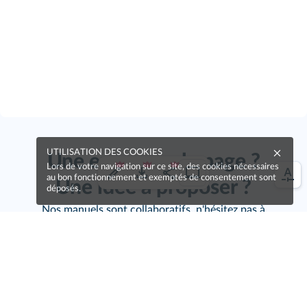
UTILISATION DES COOKIES
Une erreur sur la page ?
Lors de votre navigation sur ce site, des cookies nécessaires
au bon fonctionnement et exemptés de consentement sont
Une idée à proposer ?
déposés.
Nos manuels sont collaboratifs, n'hésitez pas à
nous en faire part.
Je contribue !