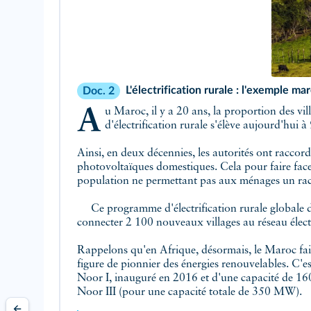
L'électrification rurale : l'exemple ma
Doc. 2
Au Maroc, il y a 20 ans, la proportion des villages ayant accès à l'électricité était de 18 % seulement... Selon l'Office national d'électricité (ONEE), le taux
d'électrification rurale s'élève aujourd'hui 
Ainsi, en deux décennies, les autorités ont raccord
photovoltaïques domestiques. Cela pour faire face 
population ne permettant pas aux ménages un rac
Ce programme d'électrification rurale globale de
connecter 2 100 nouveaux villages au réseau électr
Rappelons qu'en Afrique, désormais, le Maroc fait
figure de pionnier des énergies renouvelables. C'es
Noor I, inauguré en 2016 et d'une capacité de 160
Noor III (pour une capacité totale de 350 MW).