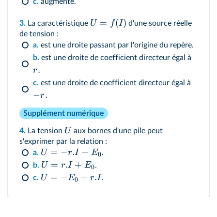
c.
augmente.
=
(
)
U
f
I
3.
La caractéristique
d'une source réelle
de tension :
a.
est une droite passant par l'origine du repère.
b.
est une droite de coefficient directeur égal à
.
r
c.
est une droite de coefficient directeur égal à
−
.
r
Supplément numérique
U
4.
La tension
aux bornes d'une pile peut
s'exprimer par la relation :
=
−
.
+
U
r
I
E
a.
.
0
=
.
+
U
r
I
E
b.
.
0
=
−
+
.
U
E
r
I
c.
.
0