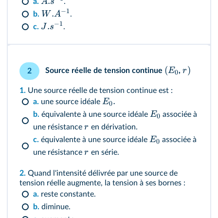
.
A
s
a.
.
−
1
.
W
A
b.
.
−
1
.
J
s
c.
.
(
)
E
r
Source réelle de tension continue
,
2
0
1.
Une source réelle de tension continue est :
.
E
a.
une source idéale
0
E
b.
équivalente à une source idéale
associée à
0
r
une résistance
en dérivation.
E
c.
équivalente à une source idéale
associée à
0
r
une résistance
en série.
2.
Quand l'intensité délivrée par une source de
tension réelle augmente, la tension à ses bornes :
a.
reste constante.
b.
diminue.