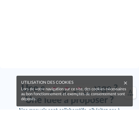
UTILISATION DES COOKIES
Une erreur sur la page ?
Lors de votre navigation sur ce site, des cookies nécessaires
au bon fonctionnement et exemptés de consentement sont
Une idée à proposer ?
déposés.
Nos manuels sont collaboratifs, n'hésitez pas à
nous en faire part.
Je contribue !