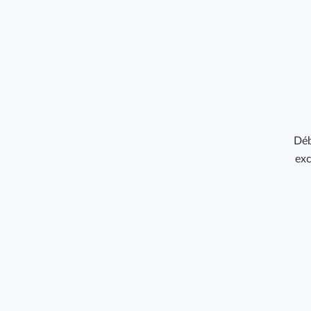
319
Déb
exc