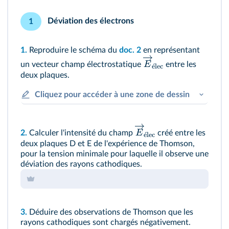
Déviation des électrons
1
1.
Reproduire le schéma du
doc. 2
en représentant
E
un vecteur champ électrostatique
entre les
ˊ
e
lec
deux plaques.
Cliquez pour accéder à une zone de dessin
E
2.
Calculer l'intensité du champ
créé entre les
ˊ
e
lec
deux plaques D et E de l'expérience de Thomson,
pour la tension minimale pour laquelle il observe une
déviation des rayons cathodiques.
3.
Déduire des observations de Thomson que les
rayons cathodiques sont chargés négativement.