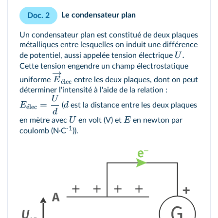
Le condensateur plan
Doc. 2
Un condensateur plan est constitué de deux plaques
métalliques entre lesquelles on induit une différence
.
U
de potentiel, aussi appelée tension électrique
Cette tension engendre un champ électrostatique
E
uniforme
entre les deux plaques, dont on peut
ˊ
e
lec
déterminer l'intensité à l'aide de la relation :
U
=
E
d
(
est la distance entre les deux plaques
ˊ
e
lec
d
U
E
en mètre avec
en volt (V) et
en newton par
-1
coulomb (N·C
)).