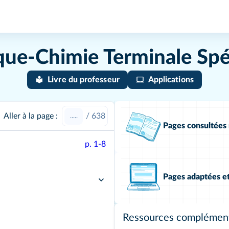
que-Chimie Terminale Spéc
Livre du professeur
Applications
Aller à la page :
/
638
Pages consultée
p. 1-8
Pages adaptées e
Ressources complément