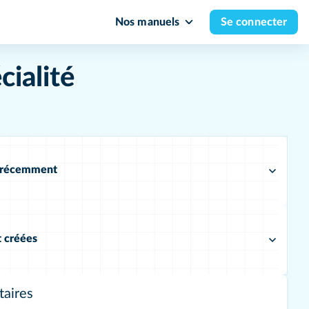
Nos manuels
Se connecter
ialité
s récemment
t créées
aires