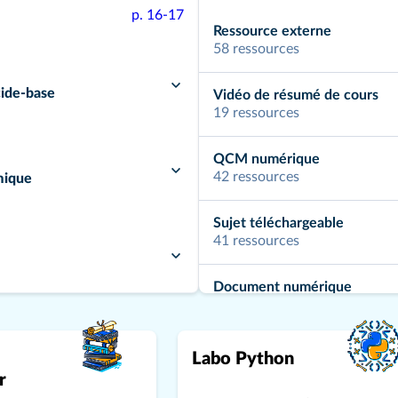
p. 16-17
Ressource externe
58 ressources
cide-base
Vidéo de résumé de cours
19 ressources
QCM numérique
42 ressources
mique
Sujet téléchargeable
41 ressources
Document numérique
28 ressources
rmation chimique
Bilan téléchargeable
Labo Python
22 ressources
r