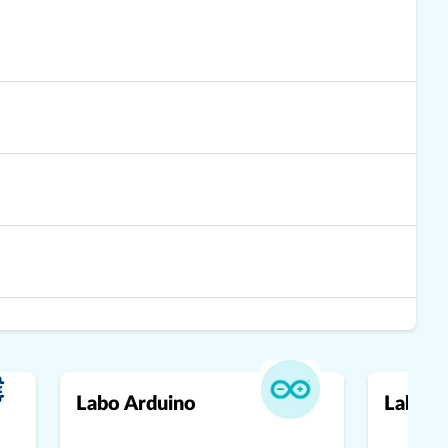
Labo Arduino
Labo d