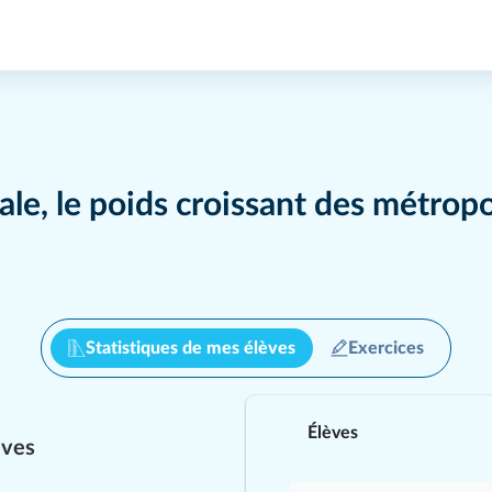
iale, le poids croissant des métrop
Statistiques de mes élèves
Exercices
Question
1
/
15
Élèves
èves
 se caractérisent le plus souvent les quartiers d'a
 paysage dense et vertical
un paysage végétal