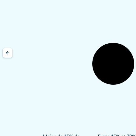
0
élève