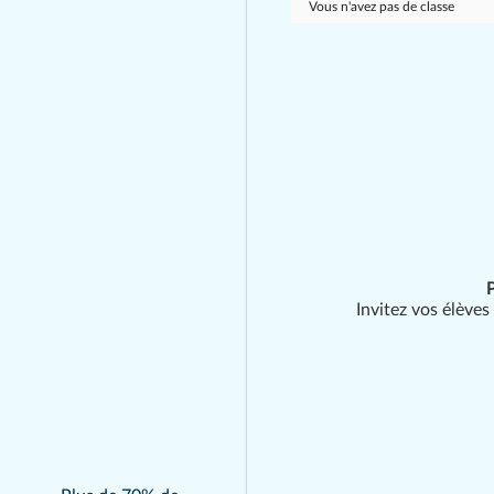
Vous n'avez pas de classe
un paysage clairsemé et
horizontal
Passer la question
Vérifier la réponse
Invitez vos élèves