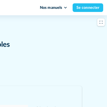
Nos manuels
Se connecter
oles
Difficulté
ffaires des grandes métropoles ?