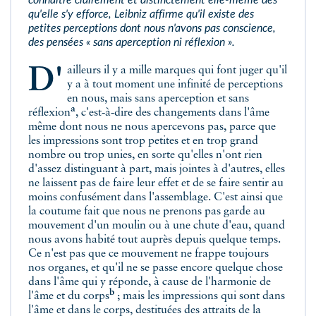
connaître clairement et distinctement elle-même dès
qu'elle s'y efforce, Leibniz affirme qu'il existe des
petites perceptions dont nous n'avons pas conscience,
des pensées « sans aperception ni réflexion ».
D'ailleurs il y a mille marques qui font juger qu'il
y a à tout moment
une infinité de perceptions
en nous, mais sans aperception et sans
a
réflexion
, c'est‑à‑dire des changements dans l'âme
même dont nous ne nous apercevons pas, parce que
les impressions sont trop petites et en trop grand
nombre ou trop unies, en sorte qu'elles n'ont rien
d'assez distinguant à part, mais jointes à d'autres, elles
ne laissent pas de faire leur effet et de se faire sentir au
moins confusément dans l'assemblage. C'est ainsi que
la coutume fait que nous ne prenons pas garde au
mouvement d'un moulin ou à une chute d'eau, quand
nous avons habité tout auprès depuis quelque temps.
Ce n'est pas que ce mouvement ne frappe toujours
nos organes, et qu'il ne se passe encore quelque chose
dans l'âme qui y réponde, à cause de
l'harmonie de
b
l'âme et du corps
; mais les impressions qui sont dans
l'âme et dans le corps, destituées des attraits de la