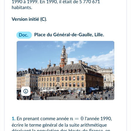
1990 à 1999. En 1990, il était de 5 770 671
habitants.
Version initié (C)
.
Place du Général-de-Gaulle, Lille.
Doc.
Juriaan Wossink/Shutterstock
=
0
n
1.
En prenant comme année
l'année 1990,
écrire le terme général de la suite arithmétique
décrivant la population des Hauts-de-France, en