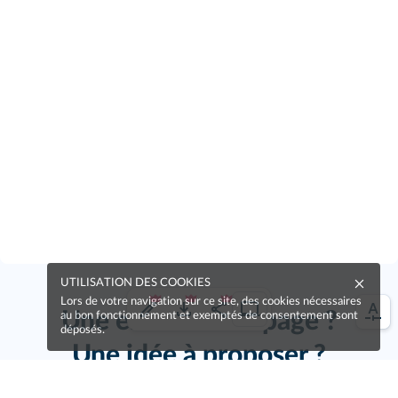
UTILISATION DES COOKIES
Lors de votre navigation sur ce site, des cookies nécessaires
Une erreur sur la page ?
au bon fonctionnement et exemptés de consentement sont
déposés.
Une idée à proposer ?
Nos manuels sont collaboratifs, n'hésitez pas à