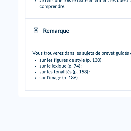
Je relis une fois le texte en entier : les ques
comprendre.
Remarque
Vous trouverez dans les sujets de brevet guidés 
sur les figures de style (
p. 130
) ;
sur le lexique (
p. 74
) ;
sur les tonalités (
p. 158
) ;
sur l'image (
p. 186
).