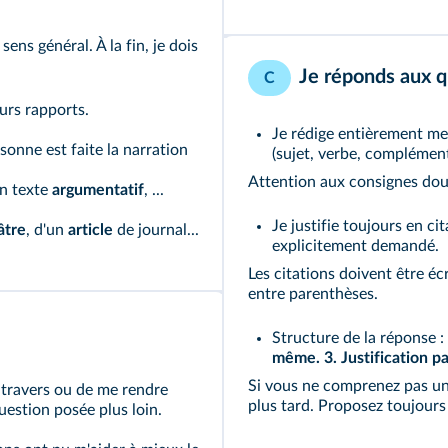
sens général. À la fin, je dois
Je réponds aux q
C
urs rapports.
Je rédige entièrement me
rsonne est faite la narration
(sujet, verbe, complément
Attention aux consignes doub
un texte
argumentatif
, ...
Je justifie toujours en c
âtre
, d'un
article
de journal...
explicitement demandé.
Les citations doivent être éc
entre parenthèses.
Structure de la réponse :
même. 3. Justification pa
Si vous ne comprenez pas un
 travers ou de me rendre
plus tard. Proposez toujours
uestion posée plus loin.