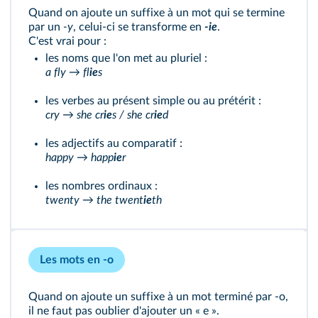
Quand on ajoute un suffixe à un mot qui se termine
par un
-y
, celui-ci se transforme en
-ie
.
C'est vrai pour :
les noms que l'on met au pluriel :
a fly → fl
ie
s
les verbes au présent simple ou au prétérit :
cry → she cr
ie
s / she cr
ie
d
les adjectifs au comparatif :
happy → happ
ie
r
les nombres ordinaux :
twenty → the twent
ie
th
Les mots en -o
Quand on ajoute un suffixe à un mot terminé par -o,
il ne faut pas oublier d'ajouter un « e ».