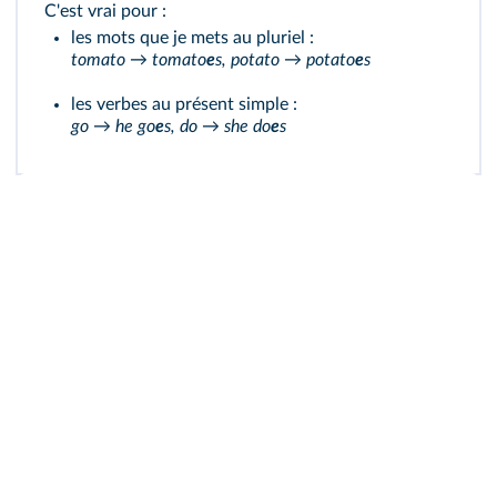
C'est vrai pour :
les mots que je mets au pluriel :
tomato → tomato
e
s, potato → potato
e
s
les verbes au présent simple :
go → he go
e
s, do → she do
e
s