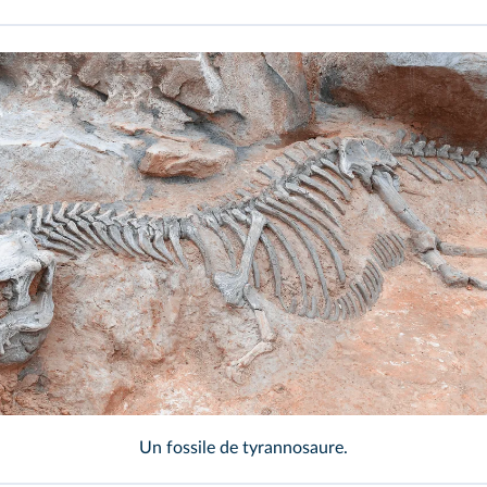
/Shutterstock
Un fossile de tyrannosaure.