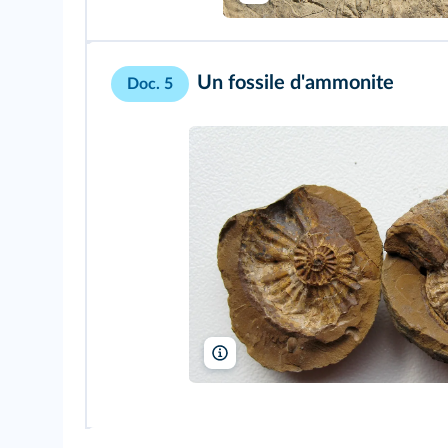
Un fossile d'ammonite
Doc. 5
2211438/Pixabay