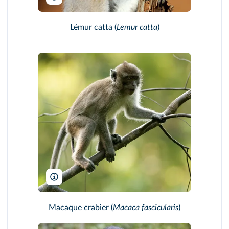
Lémur catta (
Lemur catta
)
Henry Ausloos/Alamy
Macaque crabier (
Macaca fascicularis
)