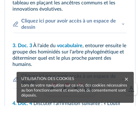
tableau en plaçant les ancêtres communs et les
innovations évolutives.
Cliquez ici pour avoir accès à un espace de
dessin
3.
Doc. 3
À l'aide du
vocabulaire
, entourer ensuite le
groupe des
hominidés
sur l'arbre phylogénétique et
déterminer quel est le plus proche parent des
humains.
Cliquez ici pour avoir accès à un espace de
UTILISATION DES COOKIES
dessin
Lors de votre navigation sur ce site, des cookies nécessaires
au bon fonctionnement et exemptés de consentement sont
déposés.
4.
Doc. 4
Discuter l'affirmation suivante : « L'outil
est exclusif aux humains. »
5.
Doc. 5
Expliquer ce que révèle l'étude des
caryotypes du chimpanzé et de l'humain.