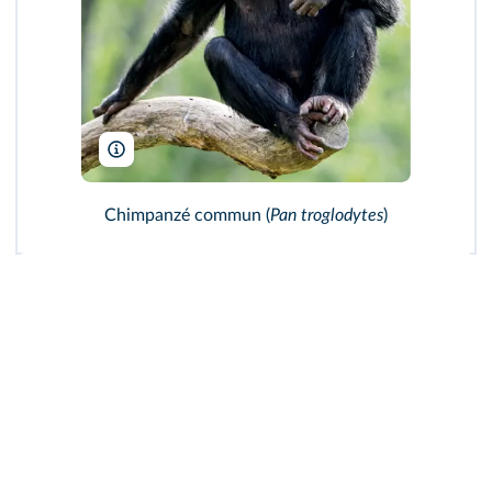
Abeselom Zerit/Shutterstock
Chimpanzé commun (
Pan troglodytes
)