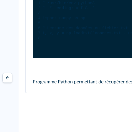
1
#!/usr/bin/env python3
2
# -*- coding: utf-8 -*-
3
4
import
numpy
as
np
5
6
# Lecture des données du fichier txt
7
t
, 
x
, 
y
=
np
.
loadtxt
(
'donnees.txt'
, 
u
8
Programme Python permettant de récupérer des d