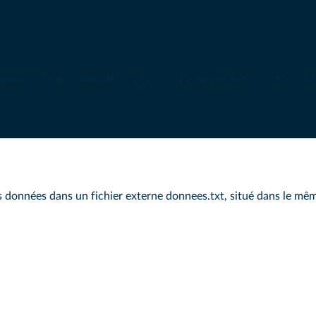
npack
=
True
, 
usecols
=
 (
0
, 
1
, 
2
), 
delimiter
=
'\t'
, 
ski
onnées dans un fichier externe donnees.txt, situé dans le même 