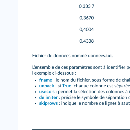
0,333 7
0,3670
0,4004
0,4338
Fichier de données nommé donnees.txt.
L'ensemble de ces paramètres sont à identifier p
l'exemple ci-dessous :
fname
: le nom du fichier, sous forme de chaîn
unpack
: si
True
, chaque colonne est séparée
usecols
: permet la sélection des colonnes à im
delimiter
: précise le symbole de séparation d
skiprows
: indique le nombre de lignes à saut
Console Python