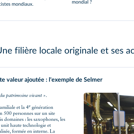
mondial ?
tistes mondiaux.
ne filière locale originale et ses a
ute valeur ajoutée : l'exemple de Selmer
e du patrimoine vivant ».
e
amiliale et la 4
génération
on 500 personnes sur un site
is domaines : les saxophones, les
n unit haute technologie et
alisée, formée en interne. La