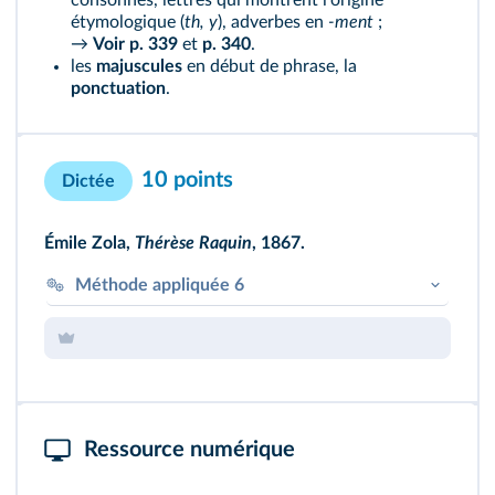
consonnes, lettres qui montrent l'origine
étymologique (
th, y
), adverbes en
-ment
;
→
Voir p. 339
et
p. 340
.
les
majuscules
en début de phrase, la
ponctuation
.
10 points
Dictée
Émile Zola,
Thérèse Raquin
, 1867.
Méthode appliquée 6
Vérifiez que
les verbes sont bien accordés
avec leur sujet
.
➝ Thérèse est un personnage féminin, d'où
l'accord au féminin du participe passé après
l'auxiliaire
être
: « s'était assise ».
Ressource numérique
➝ Ce sont « leur chair » et « leur cœur » qui
« étaient bien morts » : il y a ici deux sujets,
donc le verbe « étaient » est au pluriel, ainsi