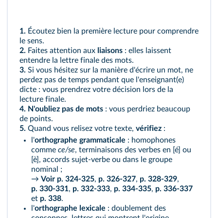
1.
Écoutez bien la première lecture pour comprendre
le sens.
2.
Faites attention aux
liaisons
: elles laissent
entendre la lettre finale des mots.
3.
Si vous hésitez sur la manière d'écrire un mot, ne
perdez pas de temps pendant que l'enseignant(e)
dicte : vous prendrez votre décision lors de la
lecture finale.
4.
N'oubliez pas de mots
: vous perdriez beaucoup
de points.
5.
Quand vous relisez votre texte,
vérifiez
:
l'
orthographe grammaticale
: homophones
comme
ce/se
, terminaisons des verbes en [é] ou
[è], accords sujet-verbe ou dans le groupe
nominal ;
→
Voir p. 324-325
,
p. 326-327
,
p. 328-329
,
p. 330-331
,
p. 332-333
,
p. 334-335
,
p. 336-337
et
p. 338
.
l'
orthographe lexicale
: doublement des