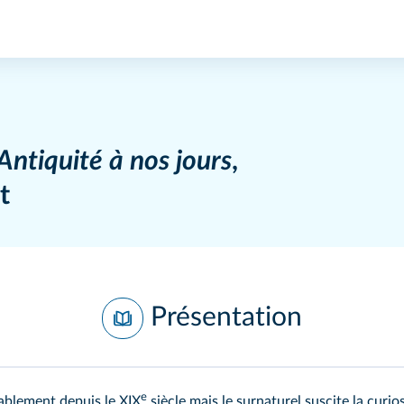
Antiquité à nos jours
,
t
Présentation
e
rablement depuis le XIX
siècle mais le surnaturel suscite la curi