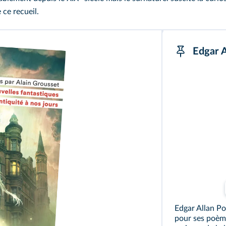
 ce recueil.
E
Edgar Allan P
pour ses poème