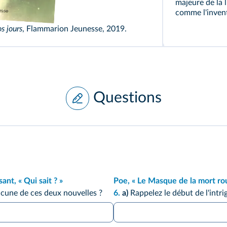
majeure de la l
comme l'invent
ité à nos jours
, Flammarion Jeunesse, 2019.
Questions
nt, « Qui sait ? »
Poe, « Le Masque de la mort ro
acune de ces deux nouvelles ?
6.
a)
Rappelez le début de l'intri