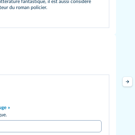
ittérature fantastique, il est aussi considéré
eur du roman policier.
uge »
gue.