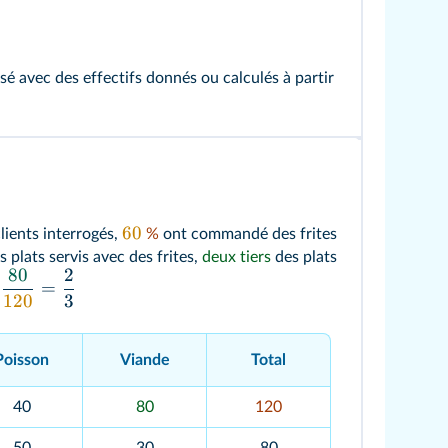
é avec des effectifs donnés ou calculés à partir
60
lients interrogés,
%
ont commandé des frites
 plats servis avec des frites,
deux tiers
des plats
80
2
=
r
120
3
Poisson
Viande
Total
40
80
120