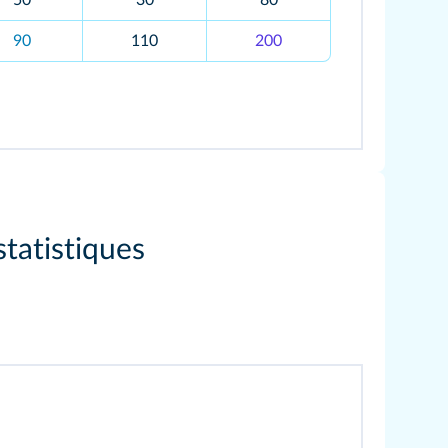
50
30
80
90
110
200
tatistiques