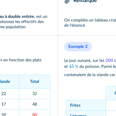
Remarque
au à double entrée
, est un
On complète un tableau crois
olonnes les effectifs des
de l'énoncé.
ême population.
Exemple 2
200
fs en fonction des plats
Le jour suivant, sur les
c
45
et
%
du poisson. Parmi les
contenaient de la viande ca
iande
Total
22
32
17
48
Frites
39
80